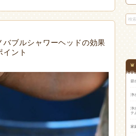
ノバブルシャワーヘッドの効果
ポイント
節
浄
浄
テ
家