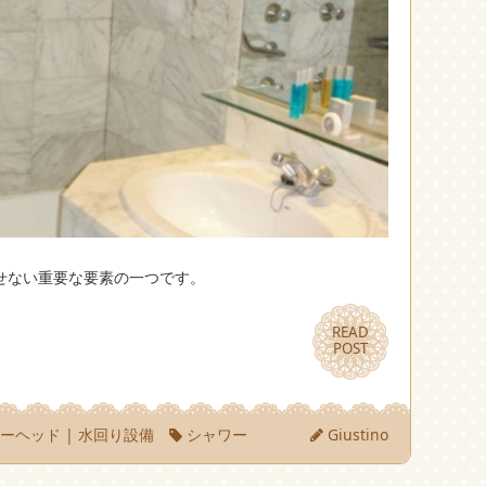
せない重要な要素の一つです。
READ
READ
POST
POST
ワーヘッド
|
水回り設備
シャワー
Giustino