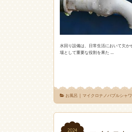
水回り設備は、日常生活において欠か
場として重要な役割を果た …
お風呂
|
マイクロナノバブルシャ
2024
2024