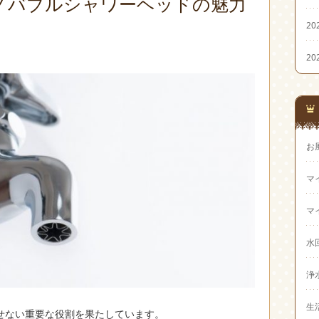
ノバブルシャワーヘッドの魅力
20
20
お
マ
マ
水
浄
生
せない重要な役割を果たしています。