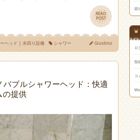
節
READ
READ
POST
POST
ワーヘッド
|
水回り設備
シャワー
Giustino
ロ
投
コ
ノバブルシャワーヘッド：快適
Wo
ムの提供