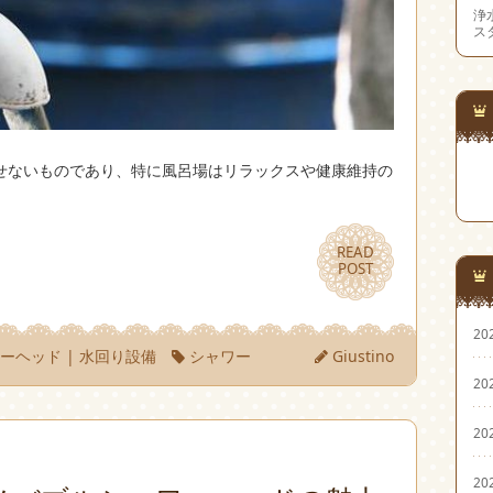
浄
ス
せないものであり、特に風呂場はリラックスや健康維持の
READ
READ
POST
POST
20
ワーヘッド
|
水回り設備
シャワー
Giustino
20
20
20