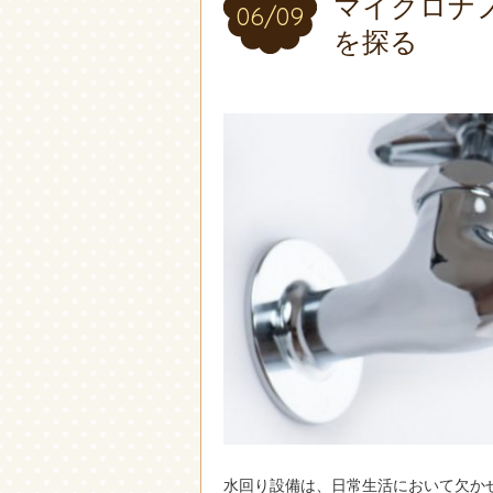
マイクロナ
06/09
06/09
を探る
水回り設備は、日常生活において欠か