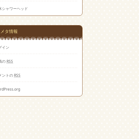
水シャワーヘッド
メタ情報
グイン
稿の
RSS
メントの
RSS
rdPress.org