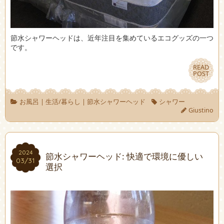
節水シャワーヘッドは、近年注目を集めているエコグッズの一つ
です。
READ
READ
POST
POST
お風呂
|
生活/暮らし
|
節水シャワーヘッド
シャワー
Giustino
2024
2024
節水シャワーヘッド: 快適で環境に優しい
03/31
03/31
選択