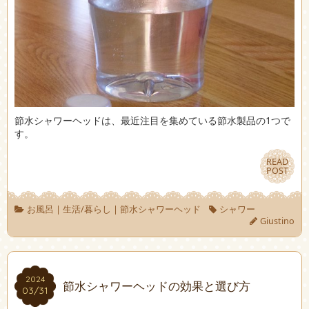
節水シャワーヘッドは、最近注目を集めている節水製品の1つで
す。
READ
READ
POST
POST
お風呂
|
生活/暮らし
|
節水シャワーヘッド
シャワー
Giustino
2024
2024
節水シャワーヘッドの効果と選び方
03/31
03/31