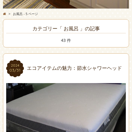
>
お風呂 - 5 ページ
カテゴリー「 お風呂 」の記事
43 件
2024
2024
エコアイテムの魅力：節水シャワーヘッド
03/31
03/31