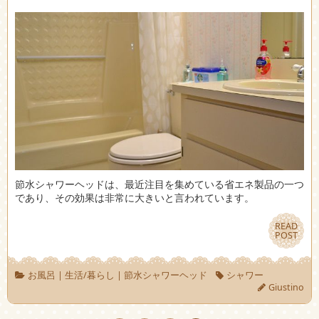
節水シャワーヘッドは、最近注目を集めている省エネ製品の一つ
であり、その効果は非常に大きいと言われています。
READ
READ
POST
POST
お風呂
|
生活/暮らし
|
節水シャワーヘッド
シャワー
Giustino