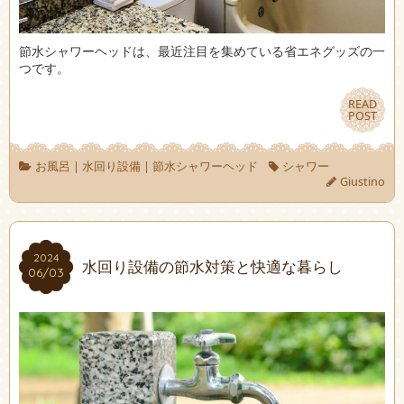
節水シャワーヘッドは、最近注目を集めている省エネグッズの一
つです。
READ
READ
POST
POST
お風呂
|
水回り設備
|
節水シャワーヘッド
シャワー
Giustino
2024
2024
水回り設備の節水対策と快適な暮らし
06/03
06/03