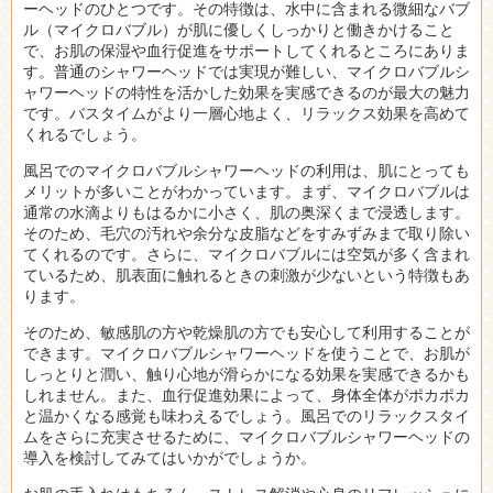
ーヘッドのひとつです。
その特徴は、水中に含まれる微細なバブ
ル（マイクロバブル）が肌に優しくしっかりと働きかけること
で、お肌の保湿や血行促進をサポートしてくれるところにありま
す。普通のシャワーヘッドでは実現が難しい、マイクロバブルシ
ャワーヘッドの特性を活かした効果を実感できるのが最大の魅力
です。バスタイムがより一層心地よく、リラックス効果を高めて
くれるでしょう。
風呂でのマイクロバブルシャワーヘッドの利用は、肌にとっても
メリットが多いことがわかっています。まず、マイクロバブルは
通常の水滴よりもはるかに小さく、肌の奥深くまで浸透します。
そのため、毛穴の汚れや余分な皮脂などをすみずみまで取り除い
てくれるのです。さらに、マイクロバブルには空気が多く含まれ
ているため、肌表面に触れるときの刺激が少ないという特徴もあ
ります。
そのため、敏感肌の方や乾燥肌の方でも安心して利用することが
できます。マイクロバブルシャワーヘッドを使うことで、お肌が
しっとりと潤い、触り心地が滑らかになる効果を実感できるかも
しれません。また、血行促進効果によって、身体全体がポカポカ
と温かくなる感覚も味わえるでしょう。風呂でのリラックスタイ
ムをさらに充実させるために、マイクロバブルシャワーヘッドの
導入を検討してみてはいかがでしょうか。