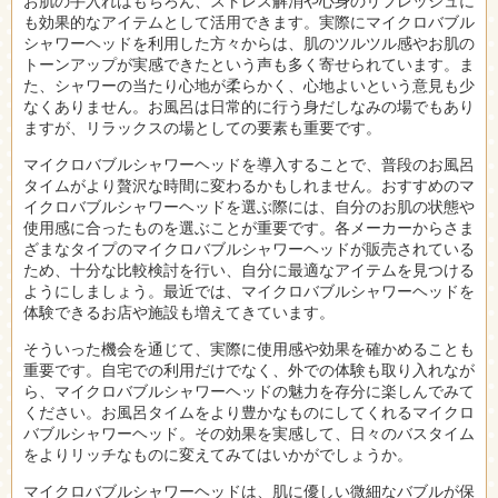
お肌の手入れはもちろん、ストレス解消や心身のリフレッシュに
も効果的なアイテムとして活用できます。実際にマイクロバブル
シャワーヘッドを利用した方々からは、肌のツルツル感やお肌の
トーンアップが実感できたという声も多く寄せられています。ま
た、シャワーの当たり心地が柔らかく、心地よいという意見も少
なくありません。お風呂は日常的に行う身だしなみの場でもあり
ますが、リラックスの場としての要素も重要です。
マイクロバブルシャワーヘッドを導入することで、普段のお風呂
タイムがより贅沢な時間に変わるかもしれません。おすすめのマ
イクロバブルシャワーヘッドを選ぶ際には、自分のお肌の状態や
使用感に合ったものを選ぶことが重要です。各メーカーからさま
ざまなタイプのマイクロバブルシャワーヘッドが販売されている
ため、十分な比較検討を行い、自分に最適なアイテムを見つける
ようにしましょう。最近では、マイクロバブルシャワーヘッドを
体験できるお店や施設も増えてきています。
そういった機会を通じて、実際に使用感や効果を確かめることも
重要です。自宅での利用だけでなく、外での体験も取り入れなが
ら、マイクロバブルシャワーヘッドの魅力を存分に楽しんでみて
ください。お風呂タイムをより豊かなものにしてくれるマイクロ
バブルシャワーヘッド。その効果を実感して、日々のバスタイム
をよりリッチなものに変えてみてはいかがでしょうか。
マイクロバブルシャワーヘッドは、肌に優しい微細なバブルが保